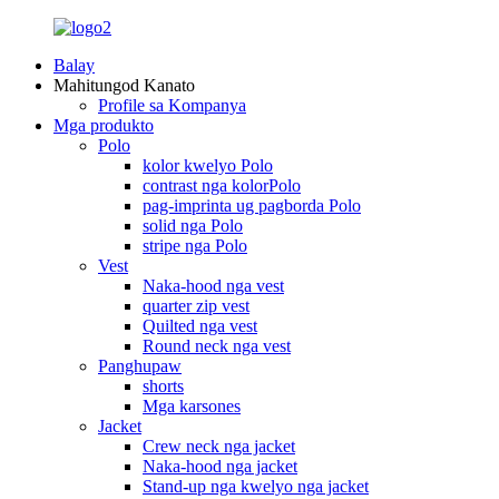
Balay
Mahitungod Kanato
Profile sa Kompanya
Mga produkto
Polo
kolor kwelyo Polo
contrast nga kolorPolo
pag-imprinta ug pagborda Polo
solid nga Polo
stripe nga Polo
Vest
Naka-hood nga vest
quarter zip vest
Quilted nga vest
Round neck nga vest
Panghupaw
shorts
Mga karsones
Jacket
Crew neck nga jacket
Naka-hood nga jacket
Stand-up nga kwelyo nga jacket