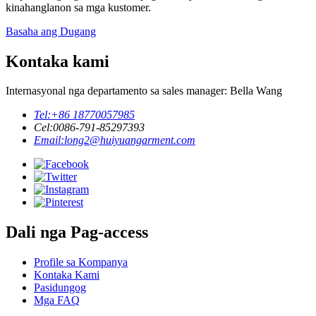
kinahanglanon sa mga kustomer.
Basaha ang Dugang
Kontaka kami
Internasyonal nga departamento sa sales manager: Bella Wang
Tel:
+86 18770057985
Cel:
0086-791-85297393
Email:
long2@huiyuangarment.com
Dali nga Pag-access
Profile sa Kompanya
Kontaka Kami
Pasidungog
Mga FAQ