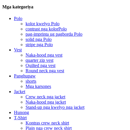
Mga kategoriya
Polo
kolor kwelyo Polo
contrast nga kolorPolo
pag-imprinta ug pagborda Polo
solid nga Polo
stripe nga Polo
Vest
Naka-hood nga vest
quarter zip vest
Quilted nga vest
Round neck nga vest
Panghupaw
shorts
Mga karsones
Jacket
Crew neck nga jacket
Naka-hood nga jacket
Stand-up nga kwelyo nga jacket
Hunong
T-Shirt
Kontras crew neck shirt
Plain nga crew neck shirt