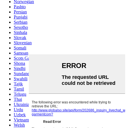
Norwegian
Pashto
Persian
Punjabi
Serbian
Sesotho
Sinhala
Slovak
Slovenian
Somali
Samoan
Scots Gaelic
Shona
Sindhi
Sundanese
Swahili
Tajik
Tamil
Telugu
Thai
Ukrainian
Urdu
Uzbek
Vietnamese
Welsh