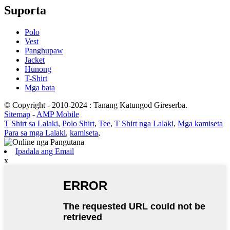
Suporta
Polo
Vest
Panghupaw
Jacket
Hunong
T-Shirt
Mga bata
© Copyright - 2010-2024 : Tanang Katungod Gireserba.
Sitemap
-
AMP Mobile
T Shirt sa Lalaki
,
Polo Shirt
,
Tee
,
T Shirt nga Lalaki
,
Mga kamiseta
Para sa mga Lalaki
,
kamiseta
,
Ipadala ang Email
x