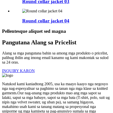
Round collar jacket 03
Round collar jacket 04
Pellentesque aliquet sed magna
Pangutana Alang sa Pricelist
Alang sa mga pangutana bahin sa among mga produkto o pricelist,
palihug ibilin ang imong email kanamo ug kami makontak sa sulod
sa 24 oras.
INQUIRY KARON
Natukod kami kaniadtong 2005, usa ka maayo kaayo nga negosyo
nga nag-espesyalisar sa paghimo sa tanan nga mga klase sa knitted
garments.Our nag-unang mga produkto mao ang mga sapot sa
lalaki, saput sa mga babaye, sapot sa mga bata (T-shirt, polo, suit ug
nipis nga velvet sweater, ug uban pa), sa samang higayon,
makahimo usab kami sa tanang matang sa propesyonal nga
uniporme ug mga kamiseta sa pag-anunsiyo sumala sa mga