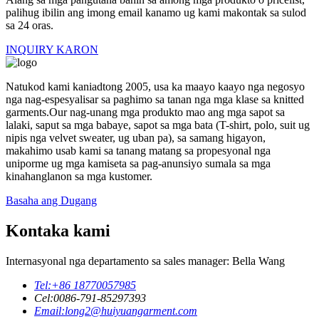
palihug ibilin ang imong email kanamo ug kami makontak sa sulod
sa 24 oras.
INQUIRY KARON
Natukod kami kaniadtong 2005, usa ka maayo kaayo nga negosyo
nga nag-espesyalisar sa paghimo sa tanan nga mga klase sa knitted
garments.Our nag-unang mga produkto mao ang mga sapot sa
lalaki, saput sa mga babaye, sapot sa mga bata (T-shirt, polo, suit ug
nipis nga velvet sweater, ug uban pa), sa samang higayon,
makahimo usab kami sa tanang matang sa propesyonal nga
uniporme ug mga kamiseta sa pag-anunsiyo sumala sa mga
kinahanglanon sa mga kustomer.
Basaha ang Dugang
Kontaka kami
Internasyonal nga departamento sa sales manager: Bella Wang
Tel:
+86 18770057985
Cel:
0086-791-85297393
Email:
long2@huiyuangarment.com