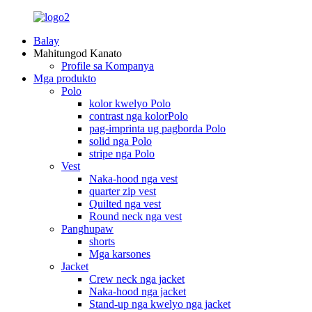
Balay
Mahitungod Kanato
Profile sa Kompanya
Mga produkto
Polo
kolor kwelyo Polo
contrast nga kolorPolo
pag-imprinta ug pagborda Polo
solid nga Polo
stripe nga Polo
Vest
Naka-hood nga vest
quarter zip vest
Quilted nga vest
Round neck nga vest
Panghupaw
shorts
Mga karsones
Jacket
Crew neck nga jacket
Naka-hood nga jacket
Stand-up nga kwelyo nga jacket