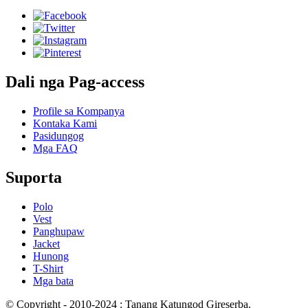
Dali nga Pag-access
Profile sa Kompanya
Kontaka Kami
Pasidungog
Mga FAQ
Suporta
Polo
Vest
Panghupaw
Jacket
Hunong
T-Shirt
Mga bata
© Copyright - 2010-2024 : Tanang Katungod Gireserba.