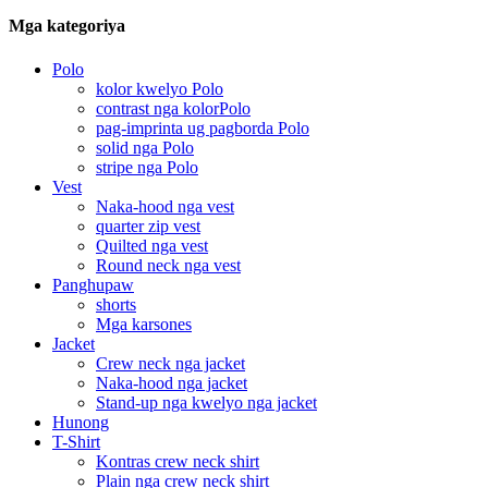
Mga kategoriya
Polo
kolor kwelyo Polo
contrast nga kolorPolo
pag-imprinta ug pagborda Polo
solid nga Polo
stripe nga Polo
Vest
Naka-hood nga vest
quarter zip vest
Quilted nga vest
Round neck nga vest
Panghupaw
shorts
Mga karsones
Jacket
Crew neck nga jacket
Naka-hood nga jacket
Stand-up nga kwelyo nga jacket
Hunong
T-Shirt
Kontras crew neck shirt
Plain nga crew neck shirt