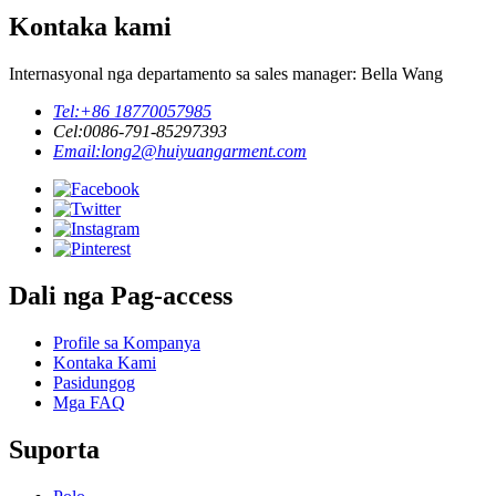
Kontaka kami
Internasyonal nga departamento sa sales manager: Bella Wang
Tel:
+86 18770057985
Cel:
0086-791-85297393
Email:
long2@huiyuangarment.com
Dali nga Pag-access
Profile sa Kompanya
Kontaka Kami
Pasidungog
Mga FAQ
Suporta