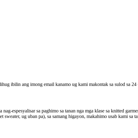
lihug ibilin ang imong email kanamo ug kami makontak sa sulod sa 24 
nag-espesyalisar sa paghimo sa tanan nga mga klase sa knitted garme
velvet sweater, ug uban pa), sa samang higayon, makahimo usab kami sa