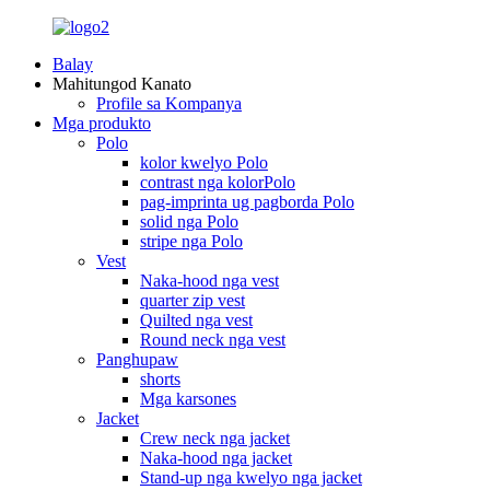
Balay
Mahitungod Kanato
Profile sa Kompanya
Mga produkto
Polo
kolor kwelyo Polo
contrast nga kolorPolo
pag-imprinta ug pagborda Polo
solid nga Polo
stripe nga Polo
Vest
Naka-hood nga vest
quarter zip vest
Quilted nga vest
Round neck nga vest
Panghupaw
shorts
Mga karsones
Jacket
Crew neck nga jacket
Naka-hood nga jacket
Stand-up nga kwelyo nga jacket